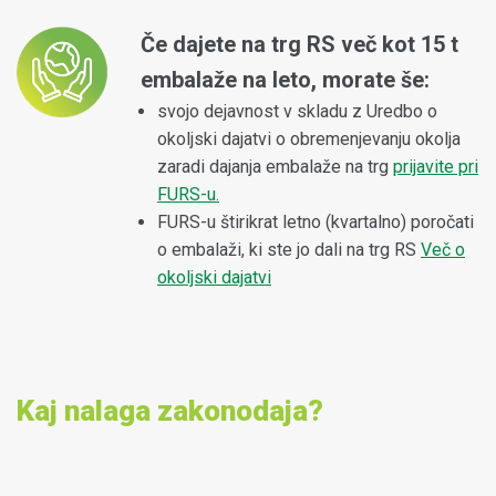
Če dajete na trg RS več kot 15 t
embalaže na leto, morate še:
svojo dejavnost v skladu z Uredbo o
okoljski dajatvi o obremenjevanju okolja
zaradi dajanja embalaže na trg
prijavite pri
FURS-u.
FURS-u štirikrat letno (kvartalno) poročati
o embalaži, ki ste jo dali na trg RS
Več o
okoljski dajatvi
Kaj nalaga zakonodaja?