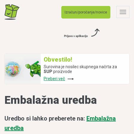
Izračun/poročanje/novice
Togg
navig
Obvestilo!
Surovina je nosilec skupnega načrta za
SUP
proizvode
Preberi več
Embalažna uredba
Uredbo si lahko preberete na:
Embalažna
uredba