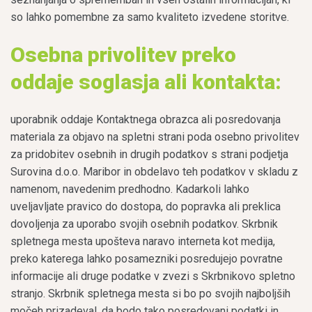
so lahko pomembne za samo kvaliteto izvedene storitve.
Osebna privolitev preko
oddaje soglasja ali kontakta:
uporabnik oddaje Kontaktnega obrazca ali posredovanja
materiala za objavo na spletni strani poda osebno privolitev
za pridobitev osebnih in drugih podatkov s strani podjetja
Surovina d.o.o. Maribor in obdelavo teh podatkov v skladu z
namenom, navedenim predhodno. Kadarkoli lahko
uveljavljate pravico do dostopa, do popravka ali preklica
dovoljenja za uporabo svojih osebnih podatkov. Skrbnik
spletnega mesta upošteva naravo interneta kot medija,
preko katerega lahko posamezniki posredujejo povratne
informacije ali druge podatke v zvezi s Skrbnikovo spletno
stranjo. Skrbnik spletnega mesta si bo po svojih najboljših
močeh prizadeval, da bodo tako posredovani podatki in