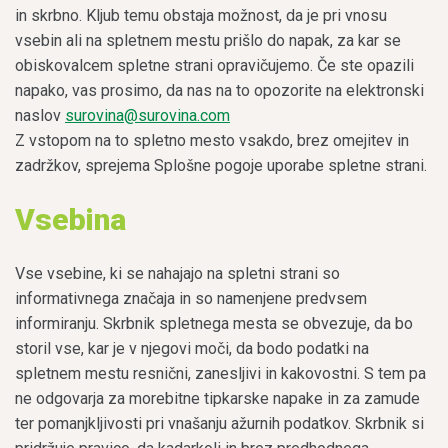
in skrbno. Kljub temu obstaja možnost, da je pri vnosu
vsebin ali na spletnem mestu prišlo do napak, za kar se
obiskovalcem spletne strani opravičujemo. Če ste opazili
napako, vas prosimo, da nas na to opozorite na elektronski
naslov
surovina@surovina.com
Z vstopom na to spletno mesto vsakdo, brez omejitev in
zadržkov, sprejema Splošne pogoje uporabe spletne strani.
Vsebina
Vse vsebine, ki se nahajajo na spletni strani so
informativnega značaja in so namenjene predvsem
informiranju. Skrbnik spletnega mesta se obvezuje, da bo
storil vse, kar je v njegovi moči, da bodo podatki na
spletnem mestu resnični, zanesljivi in kakovostni. S tem pa
ne odgovarja za morebitne tipkarske napake in za zamude
ter pomanjkljivosti pri vnašanju ažurnih podatkov. Skrbnik si