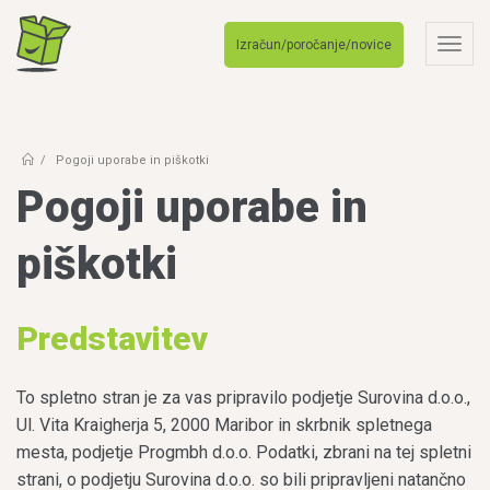
Izračun/poročanje/novice
Togg
navig
Pogoji uporabe in piškotki
Pogoji uporabe in
piškotki
Predstavitev
To spletno stran je za vas pripravilo podjetje Surovina d.o.o.,
Ul. Vita Kraigherja 5, 2000 Maribor in skrbnik spletnega
mesta, podjetje Progmbh d.o.o. Podatki, zbrani na tej spletni
strani, o podjetju Surovina d.o.o. so bili pripravljeni natančno