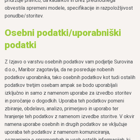
pridržuje pravico, da kadarkoli in brez predhodnega
obvestila spremeni modele, specifikacije in razpoložljivost
ponudbe/storitev.
Osebni podatki/uporabniški
podatki
Z Izjavo o varstvu osebnih podatkov vam podjetje Surovina
d.o.o., Maribor zagotavlja, da ne posreduje nobenih
podatkov uporabnika, tako osebnih podatkov kot tudi ostalih
podatkov tretjim osebam ampak se bodo uporabljali
izključno in samo z namenom uporabe za izvedbo storitev
in poročanje o dogodkih. Uporaba teh podatkov pomeni
zbiranje, obdelavo, analizo, primerjavo in uporabo ter
hranjenje teh podatkov z namenom izvedbe storitve. V okvir
namena uporabe osebnih in drugih podatkov se vključuje
uporaba teh podatkov z namenom komuniciranja,
seznanjanja o spremembah in vseh ostalih informacijah, ki